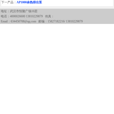
下一产品：
AP1000余热排出泵
地址：武汉市恒隆广场16层
电话：
4000026600 13810229879
传真：
Email：634450708@qq.com 邮编：15827182216/ 13810229879